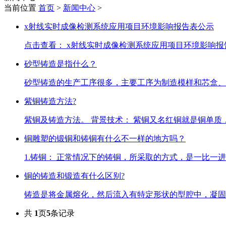
当前位置
首页
>
新闻中心
>
x射线实时成像检测系统应用项目环境影响报告表公示
点击查看： x射线实时成像检测系统应用项目环境影响报告
砂型铸造是指什么？
砂型铸造的生产工序很多，主要工序为制造模样和芯盒、
紫铜铸造方法?
紫铜及铸造方法。 背景技术： 紫铜又名红铜就是铜单质，
铜雕塑的锻铜和铸铜有什么不一样的地方吗？
1.铸铜： 正常情况下的铸铜，所采取的方式，是一比一进
铜的铸造和锻造有什么区别?
铸造是将金属熔化，然后流入有特定形状的型腔中，凝固之
共
1
页
5
条记录