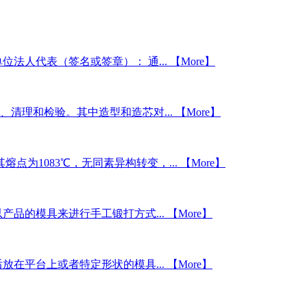
法人代表（签名或签章）： 通...
【More】
清理和检验。其中造型和造芯对...
【More】
为1083℃，无同素异构转变，...
【More】
产品的模具来进行手工锻打方式...
【More】
在平台上或者特定形状的模具...
【More】