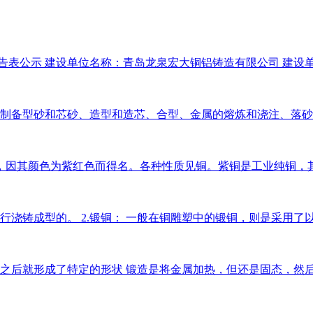
表公示 建设单位名称：青岛龙泉宏大铜铝铸造有限公司 建设单位
制备型砂和芯砂、造型和造芯、合型、金属的熔炼和浇注、落砂、
因其颜色为紫红色而得名。各种性质见铜。紫铜是工业纯铜，其熔点
行浇铸成型的。 2.锻铜： 一般在铜雕塑中的锻铜，则是采用了以
后就形成了特定的形状 锻造是将金属加热，但还是固态，然后放